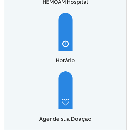
HEMOAM Hospital
O HEMOAM Hospital vai aumentar em até seis vezes a
capacidade atual de assistência hematológica e
oncohematológica do Amazonas,
saiba mais.
Horário
Hemoam:
Segunda a sábado, das 7h às 18h.
Maternidade Ana Braga:
Temporariamente fechado.
Agende sua Doação