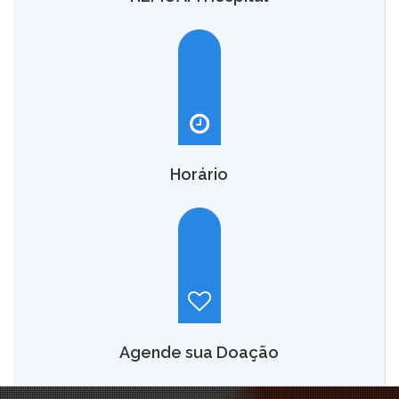
O HEMOAM Hospital vai aumentar em até seis vezes a
capacidade atual de assistência hematológica e
oncohematológica do Amazonas,
saiba mais.
Horário
Hemoam:
Segunda a sábado, das 7h às 18h.
Maternidade Ana Braga:
Temporariamente fechado.
Agende sua Doação