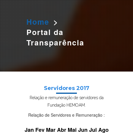
O AGENDAMENTO PELO SITE ESTÁ TEMPORARIAMENTE
SUSPENSO. PARA AGENDAR SUA DOAÇÃO LIGUE PARA:
3655 0166 OU 984319920 (WHATSAPP)
Home
>
Portal da
Transparência
Servidores 2017
Relação e remuneração de servidores da
Fundação HEMOAM.
Relação de Servidores e Remuneração :
Jan
Fev
Mar
Abr
Mai
Jun
Jul
Ago